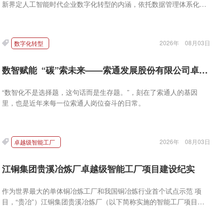
新界定人工智能时代企业数字化转型的内涵，依托数据管理体系化、
规范化、价值化的建设原则，从战略布局、组织架构、技术落地三个
维度，提出适配人工智能发展趋势的企业数字化转型优化对策与实践
建议，为各行业企业深化数智融合、摆脱转型困境提供理论参考与实
2026年
08月03日
数字化转型
践借鉴。
数智赋能 “碳”索未来——索通发展股份有限公司卓越级智能工厂炼成记
“数智化不是选择题，这句话而是生存题。”，刻在了索通人的基因
里，也是近年来每一位索通人岗位奋斗的日常。
2026年
08月03日
卓越级智能工厂
江铜集团贵溪冶炼厂卓越级智能工厂项目建设纪实
作为世界最大的单体铜冶炼工厂和我国铜冶炼行业首个试点示范 项
目，“贵冶”）江铜集团贵溪冶炼厂（以下简称实施的智能工厂项目建
设正是在智能化发展潮流中的创新之举。