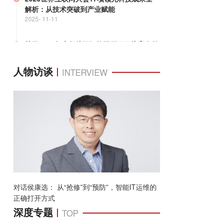
2026荆州智能制造工程师（中级）职业
2025-
11-11
关于2025年度领航级智能工厂项目培育名单
的公示
2025-
10-30
人物访谈
INTERVIEW
2025湾芯展在深圳开幕
2025-
10-15
2026世界人工智能大会前瞻：以AI为伙伴，
共创全域智能新未来
2026-
07-15
安徽省2026年度先进级智能工厂名单公示
2026-
05-21
对话侯康选： 从“抢修”到“预防”，智能IT运维的
正确打开方式
深度专题
TOP
2026荆州智能制造工程师（中级）职业能力