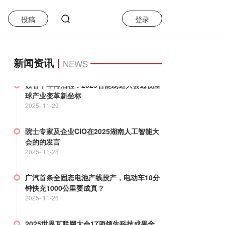
2025-
11-29
投稿
登录
国际智能制造联盟(ICIM)发布：2025世界智
能制造十大科技进展
2025-
11-29
新闻资讯
NEWS
数智十年再启程：2025智能制造大会透视全
球产业变革新坐标
2025-
11-29
院士专家及企业CIO在2025湖南人工智能大
会的的发言
2025-
11-28
广汽首条全固态电池产线投产，电动车10分
钟快充1000公里要成真？
2025-
11-26
2025世界互联网大会17项领先科技成果全
解析：从技术突破到产业赋能