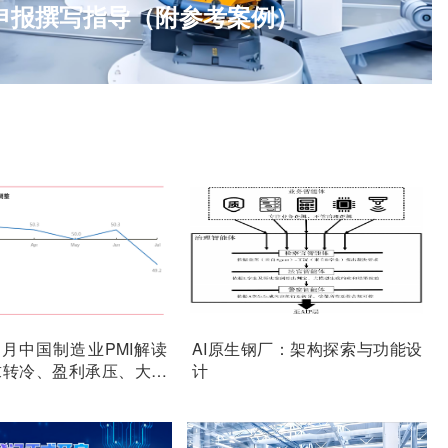
bra RFID 让制造与物流智赢未来
年7月中国制造业PMI解读
AI原生钢厂：架构探索与功能设
求转冷、盈利承压、大小
计
线走弱