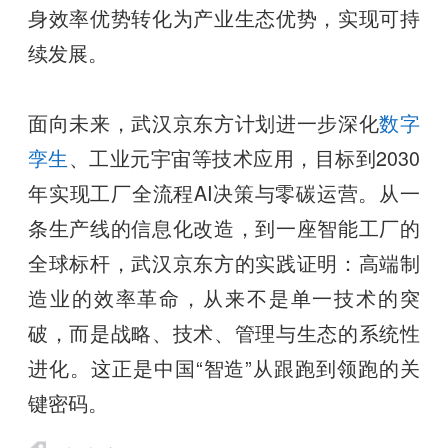
身效率优势转化为产业生态优势，实现可持
续发展。
面向未来，武汉京东方计划进一步深化
数字
孪生
、工业元宇宙等技术应用，目标到2030
年实现工厂全流程AI决策与零碳运营。从一
条生产线的信息化改造，到一座智能工厂的
全球标杆，武汉京东方的实践证明：高端制
造业的效率革命，从来不是单一技术的突
破，而是战略、技术、管理与生态的系统性
进化。这正是中国“智造”从跟跑到领跑的关
键密码。