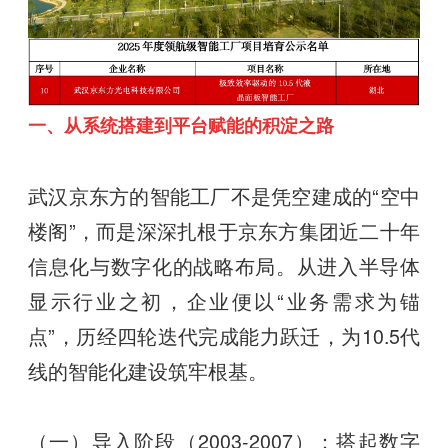
一、从系统搭建到平台赋能的积淀之路
武汉京东方的智能工厂不是凭空建成的“空中
楼阁”，而是深深扎根于京东方集团近二十年
信息化与数字化的战略布局。从进入半导体
显示行业之初，企业便以“业务需求为锚
点”，历经四轮迭代完成能力跃迁，为10.5代
线的智能化建设筑牢根基。
（一）导入阶段（2003-2007）：搭起数字