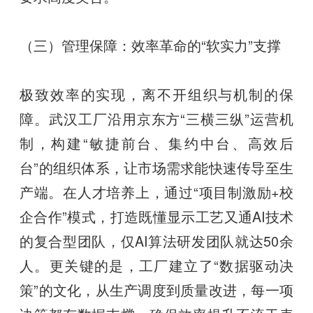
（三）管理保障：效率革命的“软实力”支撑
极致效率的实现，离不开组织与机制的保
障。武汉工厂沿用京东方“三横三纵”运营机
制，构建“敏捷前台、集约中台、高效后
台”的组织体系，让市场需求能快速传导至生
产端。在人才培养上，通过“项目制激励+校
企合作”模式，打造既懂显示工艺又通AI技术
的复合型团队，仅AI算法研发团队就达50余
人。更关键的是，工厂建立了“数据驱动决
策”的文化，从生产调度到质量改进，每一项