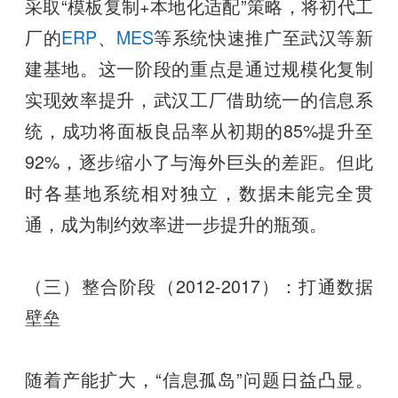
采取“模板复制+本地化适配”策略，将初代工
厂的
ERP
、
MES
等系统快速推广至武汉等新
建基地。这一阶段的重点是通过规模化复制
实现效率提升，武汉工厂借助统一的信息系
统，成功将面板良品率从初期的85%提升至
92%，逐步缩小了与海外巨头的差距。但此
时各基地系统相对独立，数据未能完全贯
通，成为制约效率进一步提升的瓶颈。
（三）整合阶段（2012-2017）：打通数据
壁垒
随着产能扩大，“信息孤岛”问题日益凸显。