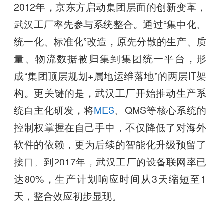
2012年，京东方启动集团层面的创新变革，
武汉工厂率先参与系统整合。通过“集中化、
统一化、标准化”改造，原先分散的生产、质
量、物流数据被归集到集团统一平台，形
成“集团顶层规划+属地运维落地”的两层IT架
构。更关键的是，武汉工厂开始推动生产系
统自主化研发，将
MES
、QMS等核心系统的
控制权掌握在自己手中，不仅降低了对海外
软件的依赖，更为后续的智能化升级预留了
接口。到2017年，武汉工厂的设备联网率已
达80%，生产计划响应时间从3天缩短至1
天，整合效应初步显现。