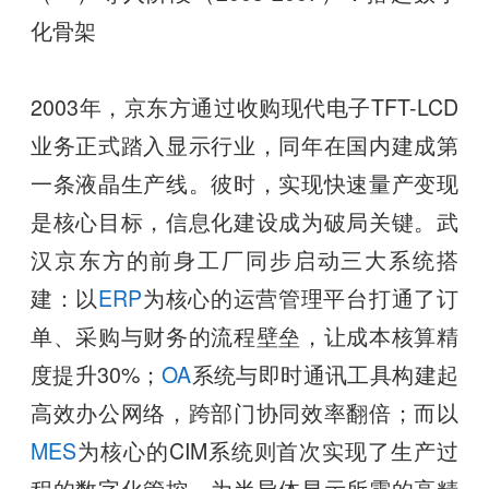
化骨架
2003年，京东方通过收购现代电子TFT-LCD
业务正式踏入显示行业，同年在国内建成第
一条液晶生产线。彼时，实现快速量产变现
是核心目标，信息化建设成为破局关键。武
汉京东方的前身工厂同步启动三大系统搭
建：以
ERP
为核心的运营管理平台打通了订
单、采购与财务的流程壁垒，让成本核算精
度提升30%；
OA
系统与即时通讯工具构建起
高效办公网络，跨部门协同效率翻倍；而以
MES
为核心的CIM系统则首次实现了生产过
程的数字化管控，为半导体显示所需的高精