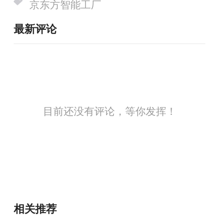
京东方智能工厂
最新评论
目前还没有评论，等你发挥！
相关推荐